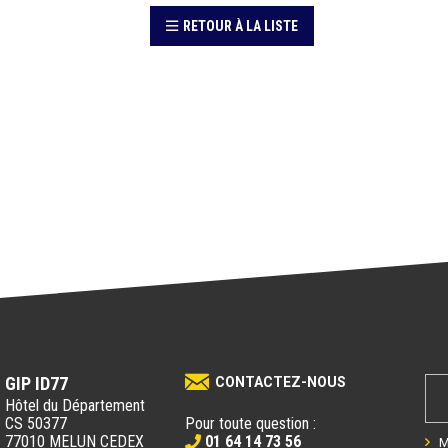
RETOUR À LA LISTE
GIP ID77
CONTACTEZ-NOUS
Hôtel du Département
CS 50377
Pour toute question :
77010 MELUN CEDEX
01 64 14 73 56
M