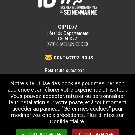
GIP ID77
Hôtel du Département
CS 50377
77010 MELUN CEDEX
CONTACTEZ-NOUS
Pour toute question :
01 64 14 73 56
Notre site utilise des cookies pour mesurer son
audience et améliorer votre expérience utilisateur.
DOCUMENTATION
Vous pouvez accepter, refuser ou personnaliser
leur installation sur votre poste, et à tout moment
accéder au panneau "Gérer mes cookies" pour
MENTIONS LÉGALES
modifier vos choix précédents. Plus d'infos sur
CONFIDENTIALITÉ
ACCESSIBILITÉ : NON CONFORME
Confidentialité.
PLAN DU SITE
✓ TOUT ACCEPTER
✗ TOUT REFUSER